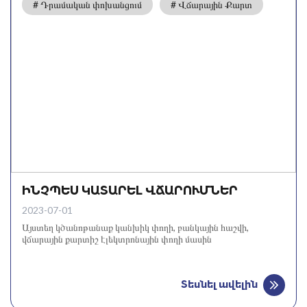
# Դրամական փոխանցում
# Վճարային Քարտ
ԻՆՉՊԵՍ ԿԱՏԱՐԵԼ ՎՃԱՐՈՒՄՆԵՐ
2023-07-01
Այստեղ կծանոթանաք կանխիկ փողի, բանկային հաշվի,
վճարային քարտիշ էլեկտրոնային փողի մասին
Տեսնել ավելին