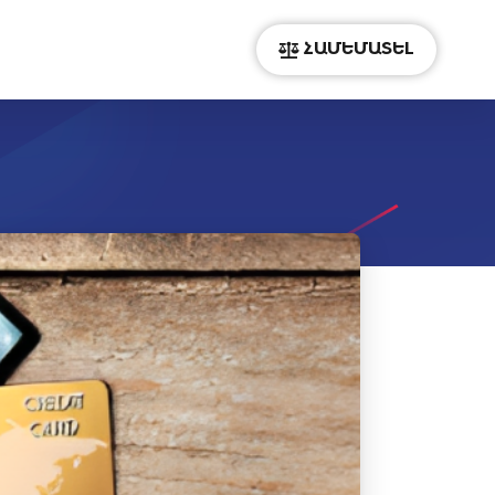
ՀԱՄԵՄԱՏԵԼ