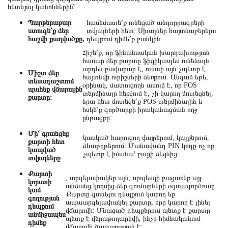
հետևյալ կանոններին՝
Պարբերաբար
համեմատե՛ք ունեցած անդորրագրերի
ստուգե՛ք ձեր
տվյալների հետ: Սխալներ հայտնաբերելու
հաշվի քաղվածքը,
դեպքում դիմե՛ք բանկին:
Հիշե՛ք, որ ֆինանսական խարդախության
համար ձեր քարտը ֆիզիկապես ունենալն
արդեն բավարար է, ուստի այն չպետք է
Միշտ ձեր
հայտնվի ուրիշների ձեռքում: Անգամ եթե,
տեսադաշտում
օրինակ, մատուցողն ասում է, որ POS
պահեք վճարային
տերմինալը հեռվում է, չի կարող մոտեցնել,
քարտը:
նրա հետ մոտեցե՛ք POS տերմինալին և
հսկե՛ք գործարքի իրականացման ողջ
ընթացքը:
Մի՛ գրանցեք
կասկած հարուցող վայրերում, կայքերում,
քարտի հետ
ձևաթղթերում: Մանավանդ PIN կոդը ոչ ոք
կապված
չպետք է իմանա՝ բացի ձեզնից:
տվյալները
Քարտի
, արգելափակեք այն, որպեսզի բացառեք այլ
կորստի
անձանց կողմից ձեր գումարների օգտագործումը:
կամ
Քարտը գտնելու դեպքում կարող եք
գողության
ապաարգելափակել քարտը, որը կարող է լինել
դեպքում
վճարովի: Մնացած դեպքերում պետք է քարտը
անմիջապես
պետք է վերաթողարկվի, ինչը հիմնականում
դիմեք
վճարովի ծառայություն է: