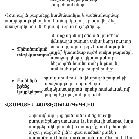
տարբերակները:
Վճարային քարտերը համեմատելու և ամենահարմար
տարբերակն ընտրելու համար կարող եք օգտվել ձեզ
առաջարկվող տեղեկատվության միջոցներից.
մուտքագրելով ձեզ անհրաժեշտ
վճարային քարտի տվյալները (քարտի
տեսակը, արժույթը, համակարգը և
Ֆինանսական
այլն)՝ կստանաք այժմ առկա քարտերի
տեղեկատույում
առաջարկները, կկարողանաք
հեշտորեն համեմատել և ընտրել
ամենահարմար տարբերակը:
հրապարակում են վճարային քարտերի
Բանկերն
առաջարկների վերաբերյալ
իրենց
տեղեկատվություն, որոնք համեմատելով՝
կայքէջերում
կարող եք որոշում կայացնել:
ՎՃԱՐԱՅԻՆ ՔԱՐՏԸ ՁԵՌՔ ԲԵՐԵԼԻՍ
օրինակ՝ արդյոք ցանկանու՞մ եք հաշվի
քաղվածքները ստանալ էլ. նամակի տեսքով (այս
տարբերակն ընտրելիս ստուգե՛ք, որ էլ. հասցեն
ճիշտ լրացված լինի) կամ առձեռն՝ բանկի
տարածքում ինքնուրույն ստանալու միջոցով: Այս