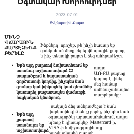
Օգտակար Խորհուրդներ
2023-07-01
#Վճարային Քարտ
ՄԻՆՉ
ՎՃԱՐԱՅԻՆ
Ինքներդ որոշեք, թե ինչի համար եք
ՔԱՐՏԸ ՁԵՌՔ
ցանկանում ձեռք բերել վճարային քարտը,
ԲԵՐԵԼԸ
և ինչ տեսակի քարտ է ձեզ անհրաժեշտ.
Եթե այդ քարտով նախատեսում եք
ապա
ստանալ աշխատավարձ ՀՀ
ԱՌՔԱ քարտը
տարածքում և հայաստանյան
կարող է լինել
գործատուի կողմից, ինչպես նաև
ձեզ համար
գումար կանխիկացնել կամ գնումներ
ամենաշահավետ
կատարել բացառապես վաճառքի
տարբերակը:
հայկական կետերում,
, սակայն ձեզ անհրաժեշտ է նաև
վարկային գիծ ձեռք բերել, ինչպես նաև
Եթե այդ
օգտագործել արտասահմանում, ապա
քարտով
պետք է դիտարկեք Mastercard-ի,
ստանալու եք
VISA-ի և միջազգային այլ
աշխատավարձ
հաշվարկային քարտի