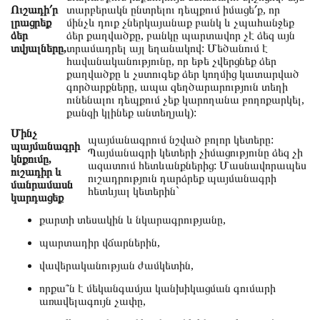
Ուշադի՛ր
տարբերակն ընտրելու դեպքում իմացե՛ք, որ
լրացրեք
մինչև դուք չներկայանաք բանկ և չպահանջեք
ձեր
ձեր քաղվածքը, բանկը պարտավոր չէ ձեզ այն
տվյալները,
տրամադրել այլ եղանակով: Մեծանում է
հավանականությունը, որ եթե չվերցնեք ձեր
քաղվածքը և չստուգեք ձեր կողմից կատարված
գործարքները, ապա զեղծարարություն տեղի
ունենալու դեպքում չեք կարողանա բողոքարկել,
քանզի կլինեք անտեղյակ):
Մինչ
պայմանագրում նշված բոլոր կետերը:
պայմանագրի
Պայմանագրի կետերի չիմացությունը ձեզ չի
կնքումը,
ազատում հետևանքներից: Մասնավորապես
ուշադիր և
ուշադրություն դարձրեք պայմանագրի
մանրամասն
հետևյալ կետերին`
կարդացեք
քարտի տեսակին և նկարագրությանը,
պարտադիր վճարներին,
վավերականության ժամկետին,
որքա՞ն է մեկանգամյա կանխիկացման գումարի
առավելագույն չափը,