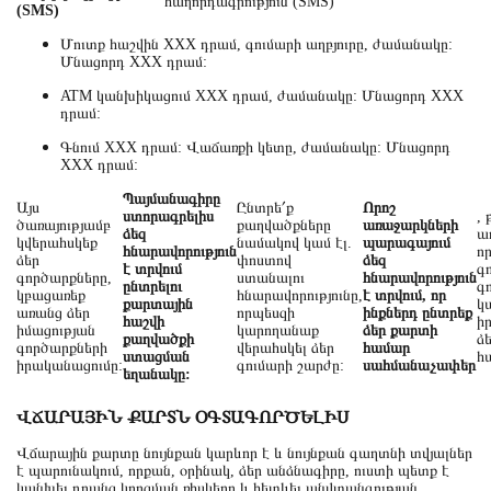
հաղորդագրություն (SMS)՝
(SMS)
Մուտք հաշվին XXX դրամ, գումարի աղբյուրը, ժամանակը:
Մնացորդ XXX դրամ:
ATM կանխիկացում XXX դրամ, ժամանակը: Մնացորդ XXX
դրամ:
Գնում XXX դրամ: Վաճառքի կետը, ժամանակը: Մնացորդ
XXX դրամ:
Պայմանագիրը
Այս
Ընտրե՛ք
Որոշ
ստորագրելիս
, 
ծառայությամբ
քաղվածքները
առաջարկների
ձեզ
ա
կվերահսկեք
նամակով կամ էլ.
պարագայում
հնարավորություն
ո
ձեր
փոստով
ձեզ
է տրվում
գ
գործարքները,
ստանալու
հնարավորություն
ընտրելու
գ
կբացառեք
հնարավորությունը,
է տրվում, որ
քարտային
կ
առանց ձեր
որպեսզի
ինքներդ ընտրեք
հաշվի
ի
իմացության
կարողանաք
ձեր քարտի
քաղվածքի
ձ
գործարքների
վերահսկել ձեր
համար
ստացման
հ
իրականացումը:
գումարի շարժը:
սահմանաչափեր
եղանակը:
ՎՃԱՐԱՅԻՆ ՔԱՐՏՆ ՕԳՏԱԳՈՐԾԵԼԻՍ
Վճարային քարտը նույնքան կարևոր է և նույնքան գաղտնի տվյալներ
է պարունակում, որքան, օրինակ, ձեր անձնագիրը, ուստի պետք է
կանխել դրանց կորզման ռիսկերը և հետևել անվտանգության