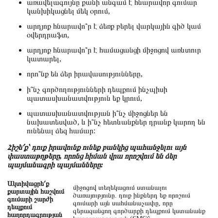
առավելագույնը քանի անգամ է հնարավոր գումար
կանխիկացնել մեկ օրում,
արդյոք հնարավո՞ր է ձեռք բերել վարկային գիծ կամ
օվերդրաֆտ,
արդյոք հնարավո՞ր է համացանցի միջոցով առևտուր
կատարել,
որո՞նք են ձեր իրավասությունները,
ի՞նչ գործողությունների դեպքում ինչպիսի
պատասխանատվություն եք կրում,
պատասխանատվության ի՞նչ միջոցներ են
նախատեսված, և ի՞նչ հետևանքներ դրանք կարող են
ունենալ ձեզ համար:
Հիշե՛ք՝ դուք իրավունք ունեք բանկից պահանջելու այն
փաստաթղթերը, որոնց հիման վրա որոշվում են ձեր
պայմանագրի պայմանները:
Ակտիվացրե՛ք
միջոցով տեղեկացում ստանալու
քարտային հաշվում
ծառայությունը. դուք ինքներդ եք որոշում
գումարի շարժի
գումարի այն սահմանաչափը, որը
դեպքում
գերազանցող գործարքի դեպքում կստանանք
հաղորդագրության