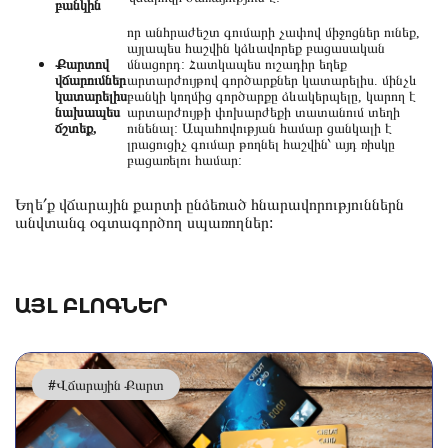
բանկին
որ անհրաժեշտ գումարի չափով միջոցներ ունեք,
այլապես հաշվին կձևավորեք բացասական
Քարտով
մնացորդ: Հատկապես ուշադիր եղեք
վճարումներ
արտարժույթով գործարքներ կատարելիս. մինչև
կատարելիս
բանկի կողմից գործարքը ձևակերպելը, կարող է
նախապես
արտարժույթի փոխարժեքի տատանում տեղի
ճշտեք,
ունենալ: Ապահովության համար ցանկալի է
լրացուցիչ գումար թողնել հաշվին՝ այդ ռիսկը
բացառելու համար:
Եղե՛ք վճարային քարտի ընձեռած հնարավորություններն
անվտանգ օգտագործող սպառողներ:
ԱՅԼ ԲԼՈԳՆԵՐ
#Վճարային Քարտ