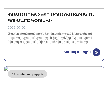
ՊԱՏԱՀԱՐԻՑ ՀԵՏՈ ԱՊԱՀՈՎԱԳՐԱԿԱՆ
ԳՈՒՄԱՐԸ ԿՓՈԽՎԻ
2023-07-02
Այստեղ կծանոթանաք թե ինչ փոփոխության է ենթարկվում
ապահովագրական գումարը, և ինչ է իրենից ներկայացնում
նվազող ու վերականգնվող ապահովագրական գումարը:
Տեսնել ավելին
# Ապահովագրություն