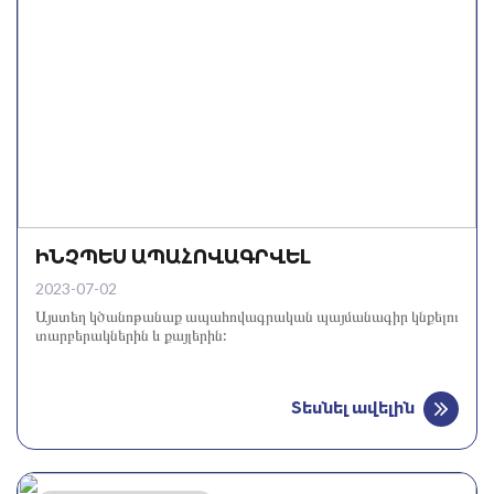
ԻՆՉՊԵՍ ԱՊԱՀՈՎԱԳՐՎԵԼ
2023-07-02
Այստեղ կծանոթանաք ապահովագրական պայմանագիր կնքելու
տարբերակներին և քայլերին:
Տեսնել ավելին