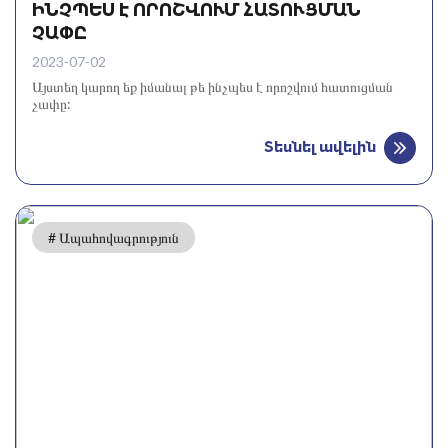
ԻՆՉՊԵՍ Է ՈՐՈՇՎՈՒՄ ՀԱՏՈՒՑՄԱՆ
ՉԱՓԸ
2023-07-02
Այստեղ կարող եք իմանալ թե ինչպես է որոշվում հատուցման
չափը:
Տեսնել ավելին
# Ապահովագրություն