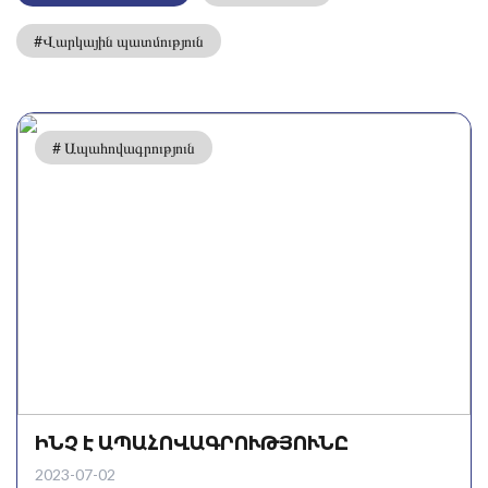
#Վարկային պատմություն
# Ապահովագրություն
ԻՆՉ Է ԱՊԱՀՈՎԱԳՐՈՒԹՅՈՒՆԸ
2023-07-02