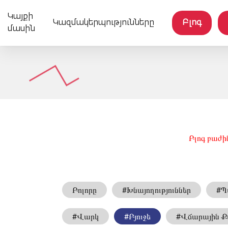
Կայքի
Կազմակերպությունները
Բլոգ
մասին
Բլոգ բաժի
Բոլորը
#Խնայողություններ
#Պ
#Վարկ
#Բյուջե
#Վճարային 