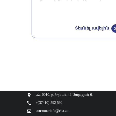
Տեսնել ավելին
ՀՀ, 0010, ք. Երևան, Վ.Սարգսյան 6.
+(37410) 592 592
consumerinfo@cba.am