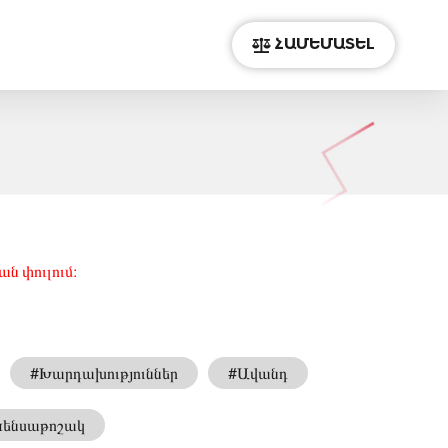
ՀԱՄԵՄԱՏԵԼ
ն փուլում։
#Խարդախություններ
#Ավանդ
Կենսաթոշակ