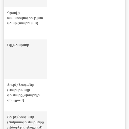
Գրավի
ապահովագրության
վճար (տարեկան)
Այլ վճարներ
Տույժ/Տուգանք
(Վարկի մայր
գումարը չվճարելու
դեպքում)
Տույժ/Տուգանք
(Տոկոսագումարները
չվճարելու դեպքում)