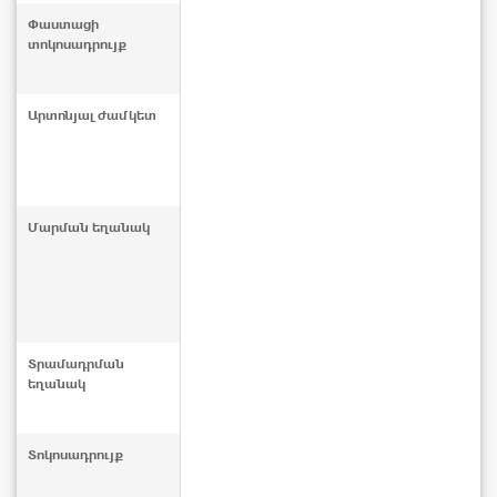
Փաստացի
տոկոսադրույք
Արտոնյալ ժամկետ
Մարման եղանակ
Տրամադրման
եղանակ
Տոկոսադրույք