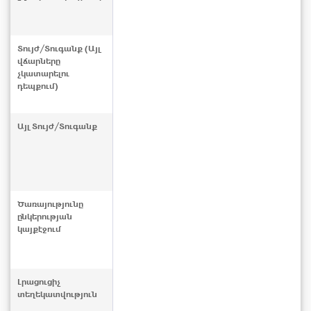
Տույժ/Տուգանք (Այլ
վճարները
չկատարելու
դեպքում)
Այլ Տույժ/Տուգանք
Ծառայությունը
ընկերության
կայքէջում
Լրացուցիչ
տեղեկատվություն