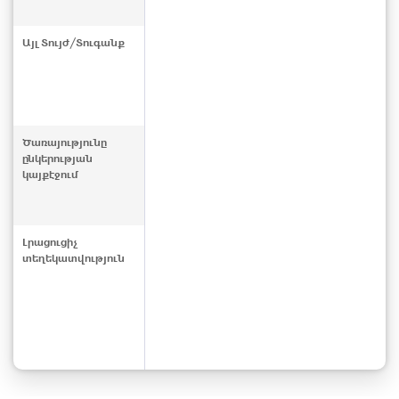
Այլ Տույժ/Տուգանք
Ծառայությունը
ընկերության
կայքէջում
Լրացուցիչ
տեղեկատվություն