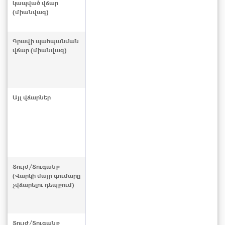
կապված վճար
(միանվագ)
Գրավի պահպանման
վճար (միանվագ)
Այլ վճարներ
Տույժ/Տուգանք
(Վարկի մայր գումարը
չվճարելու դեպքում)
Տույժ/Տուգանք