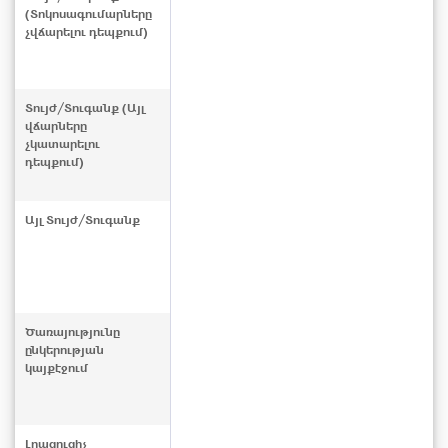
(Տոկոսագումարները
չվճարելու դեպքում)
Տույժ/Տուգանք (Այլ
վճարները
չկատարելու
դեպքում)
Այլ Տույժ/Տուգանք
Ծառայությունը
ընկերության
կայքէջում
Լրացուցիչ