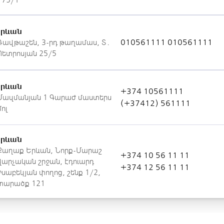
175/1
Երևան
010561111
010561111
Դավթաշեն, 3-րդ թաղամաս, Տ․
Պետրոսյան 25/5
Երևան
+374 10561111
Մազմանյան 1 Գարաժ մաստերս
(+37412) 561111
մոլ
Երևան
Քաղաք Երևան, Նորք-Մարաշ
+374 10 56 11 11
վարչական շրջան, Էդուարդ
+374 12 56 11 11
Իսաբեկյան փողոց, շենք 1/2,
տարածք 121