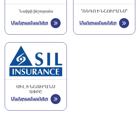
Նաիրի ինշուրանս
"ՌԵԳՈ ԻՆՇՈՒՐԱՆՍ"
Մանրամասներ
Մանրամասներ
ՍԻԼ ԻՆՇՈՒՐԱՆՍ
ԱՓԲԸ
Մանրամասներ