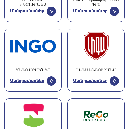
ԻՆՇՈՒՐԱՆՍ
ՓԲԸ
Մանրամասներ
Մանրամասներ
ԻՆԳՈ ԱՐՄԵՆԻԱ
ԼԻԳԱ ԻՆՇՈՒՐԱՆՍ
Մանրամասներ
Մանրամասներ