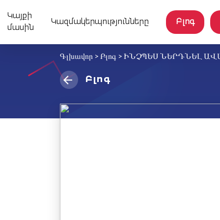
Կայքի
Կազմակերպությունները
Բլոգ
մասին
Գլխավոր
>
Բլոգ
>
ԻՆՉՊԵՍ ՆԵՐԴՆԵԼ ԱՎ
Բլոգ