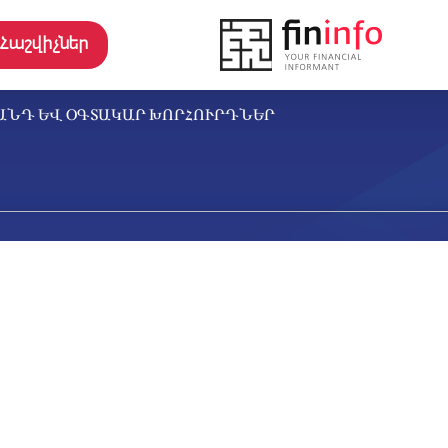
Հաշվիչներ
ԱՆԴ ԵՎ ՕԳՏԱԿԱՐ ԽՈՐՀՈՒՐԴՆԵՐ