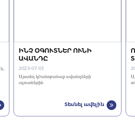
ԻՆՉ ՕԳՈՒՏՆԵՐ ՈՒՆԻ
ԱՎԱՆԴԸ
2023-07-01
2
և,
Այստեղ կծանոթանաք ավանդների
Ա
օգուտներին
տ
Տեսնել ավելին