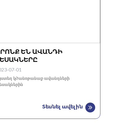
ՈՐՈՆՔ ԵՆ ԱՎԱՆԴԻ
ՏԵՍԱԿՆԵՐԸ
023-07-01
յստեղ կծանոթանաք ավանդների
եսակներին
Տեսնել ավելին