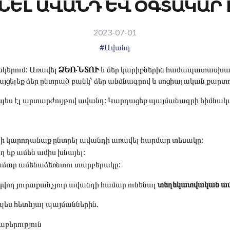
ՆԵԼ ԱՎԱՆԴ ԵՎ ՕԳՏԱԿԱՐ
2023-07-01
#Ավանդ
կերում: Առավել
ՁԵՌՆՏՈՒ
և ձեր կարիքներին համապատասխան
յցելեք ձեր ընտրած բանկ՝ ձեր անձնագրով և սոցիալական քարտ
այնպես էլ արտարժույթով ավանդ: Կարդացեք պայմանագրի հիմնակ
ի կարողանաք ընտրել ավանդի առավել հարմար տեսակը:
ող եք ամեն ամիս խնայել:
համար ամենաձեռնտու տարբերակը:
կվող յուրաքանչյուր ավանդի համար ունենալ
տեղեկատվական ա
պես հետևյալ պայմաններին.
բերություն