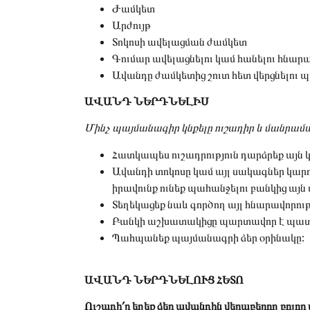
Ժամկետ
Արժույթ
Տոկոսի ավելացման ժամկետ
Գումար ավելացնելու կամ հանելու հնարա
Ավանդը ժամկետից շուտ հետ վերցնելու 
ԱՎԱՆԴ ՆԵՐԴՆԵԼԻՍ
Մինչ պայմանագիր կնքելը ուշադիր և մանրամ
Հատկապես ուշադրություն դարձրեք այն 
Ավանդի տոկոսը կամ այլ սակագներ կարող
իրավունք ունեք պահանջելու բանկից այն
Տեղեկացեք նաև գործող այլ հնարավորությ
Բանկի աշխատակիցը պարտավոր է պատաս
Պահպանեք պայմանագրի ձեր օրինակը:
ԱՎԱՆԴ ՆԵՐԴՆԵԼՈՒՑ ՀԵՏՈ
Ուշադի՛ր եղեք ձեր ավանդին վերաբերող բոլ